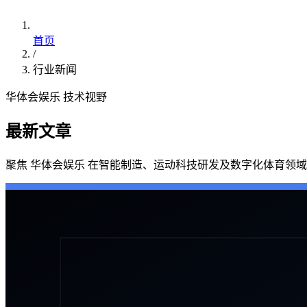
首页
/
行业新闻
华体会娱乐 技术视野
最新文章
聚焦 华体会娱乐 在智能制造、运动科技研发及数字化体育领