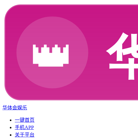
华体会娱乐
一键首页
手机APP
关于平台