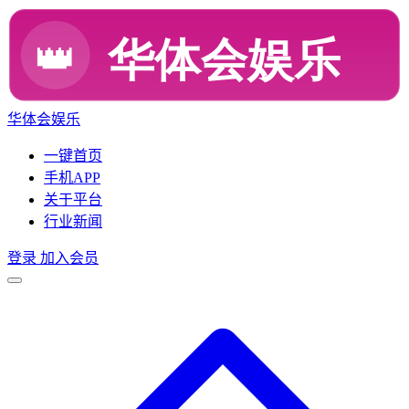
华体会娱乐
一键首页
手机APP
关于平台
行业新闻
登录
加入会员