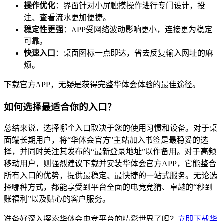
操作优化
：界面针对小屏触摸操作进行专门设计，投
注、查看流水更加便捷。
稳定性更强
：APP受网络波动影响更小，连接更为稳定
可靠。
快速入口
：桌面图标一点即达，省去反复输入网址的麻
烦。
下载官方APP，无疑是获得完整华体会体验的最佳途径。
如何选择最适合你的入口？
总结来说，选择哪个入口取决于您的使用习惯和设备。对于桌
面端长期用户，将“华体会官方”主站加入书签是最稳妥的选
择，并同时关注其发布的“最新登录地址”以作备用。对于高频
移动用户，则强烈建议下载并安装华体会官方APP，它能整合
所有入口的优势，提供最稳定、最快捷的一站式服务。无论选
择哪种方式，都能享受到平台全面的电竞竞猜、卓越的“秒到
账福利”以及贴心的客户服务。
准备好深入探索华体会电竞平台的精彩世界了吗？
立即下载华