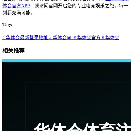
体会官方APP
，或访问官网开启您的专业电竞娱乐之旅，每一
刻都充满可能。
Tags
# 华体会最新登录地址
# 华体会hth
# 华体会官方
# 华体会
相关推荐