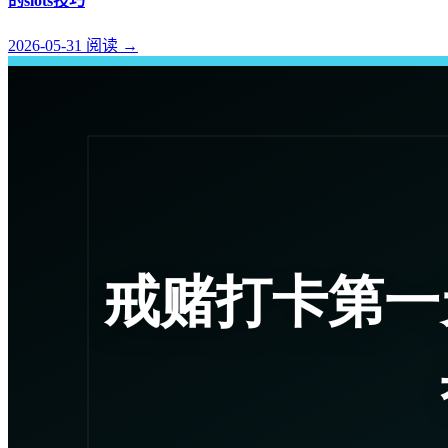
的slots技巧
2026-05-31
阅读
→