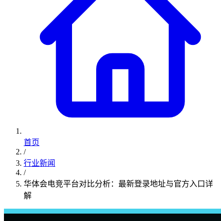
首页
/
行业新闻
/
华体会电竞平台对比分析：最新登录地址与官方入口详
解