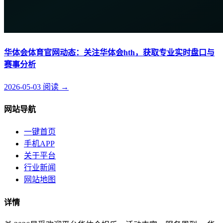
华体会体育官网动态：关注华体会hth，获取专业实时盘口与
赛事分析
2026-05-03
阅读
→
网站导航
一键首页
手机APP
关于平台
行业新闻
网站地图
详情