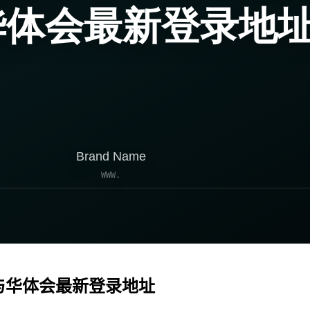
h与华体会最新登录地址