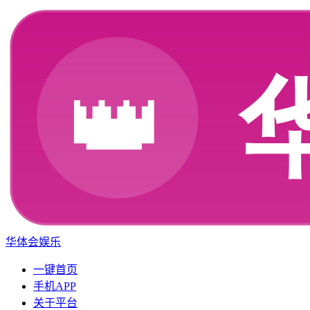
华体会娱乐
一键首页
手机APP
关于平台