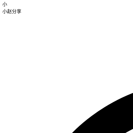
小
小赵分享