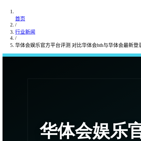
首页
/
行业新闻
/
华体会娱乐官方平台评测 对比华体会hth与华体会最新登