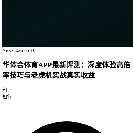
News
2026-05-16
华体会体育APP最新评测：深度体验高倍
率技巧与老虎机实战真实收益
知
知行