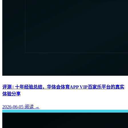
评测 | 十年经验总结，华体会体育APP VIP百家乐平台的真实
体验分享
2026-06-05
阅读
→