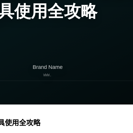
具使用全攻略