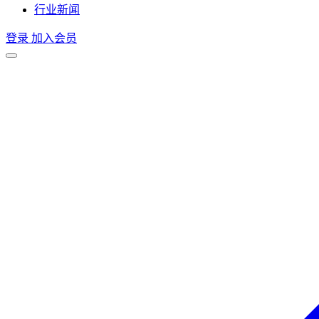
行业新闻
登录
加入会员