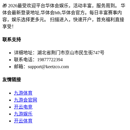
🎁 2026最受欢迎平台华体会娱乐，活动丰富，服务周到。 华
体会最新登录地址,华体会hth,华体会官方。每日丰富赛事内
容，娱乐选择更多元。 扫描进入，快速开户，首充福利直接
享受！
联系支持
详细地址：湖北省荆门市京山市民生街747号
联系电话：19877722394
邮箱：
support@keetzco.com
友情链接
九游体育
九游会官网
开云电竞
九游娱乐
开云体育