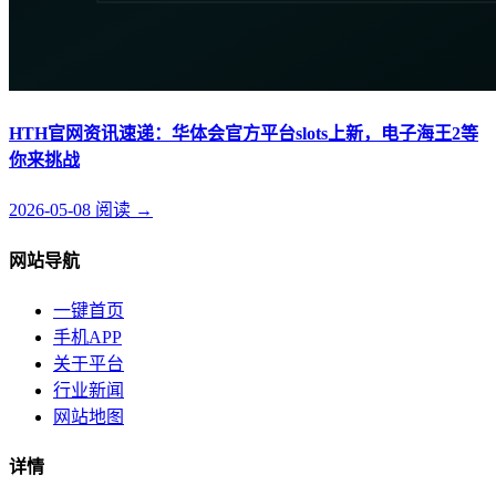
HTH官网资讯速递：华体会官方平台slots上新，电子海王2等
你来挑战
2026-05-08
阅读
→
网站导航
一键首页
手机APP
关于平台
行业新闻
网站地图
详情