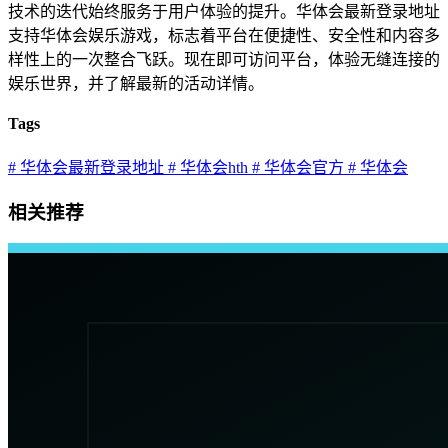
技术的迭代始终服务于用户体验的提升。华体会最新登录地址
支持华体会娱乐游戏，标志着平台在便捷性、安全性和内容多
样性上的一次整合飞跃。现在即可访问平台，体验无缝连接的
娱乐世界，并了解最新的活动详情。
Tags
# 华体会最新登录地址
# 华体会hth
# 华体会官方
# 华体会
相关推荐