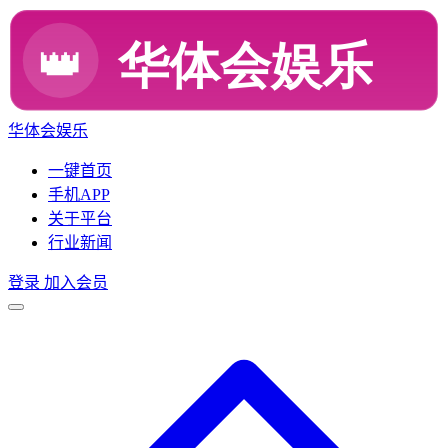
华体会娱乐
一键首页
手机APP
关于平台
行业新闻
登录
加入会员