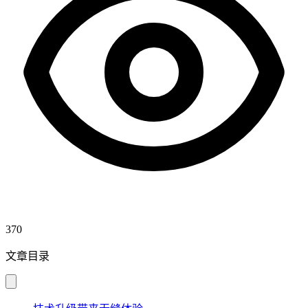
370
文章目录