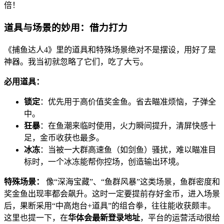
倍！
道具与场景的妙用：借力打力
《捕鱼达人4》里的道具和特殊场景绝对不是摆设，用好了是
神器。我当初就忽略了它们，吃了大亏。
必用道具：
锁定
：优先用于高价值奖金鱼。省去瞄准烦恼，子弹全
中。
狂暴
：在鱼潮来临时使用，火力瞬间提升，清屏快感十
足，金币收获也最多。
冰冻
：当被一大群高速鱼（如剑鱼）骚扰，难以瞄准目
标时，一个冰冻能帮你控场，创造输出环境。
特殊场景：
像“深海宝藏”、“鱼群风暴”这类场景，鱼群密度和
奖金鱼出现率都会飙升。这时一定要提前存好金币，进入场景
后，果断采用“中高炮台+道具”的组合拳，往往能收获颇丰。
这里也提一下，在
华体会最新登录地址
，平台的运营活动很给