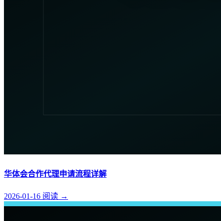
华体会合作代理申请流程详解
2026-01-16
阅读
→