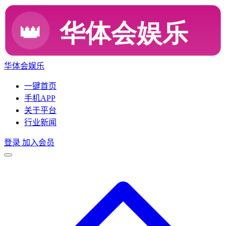
华体会娱乐
一键首页
手机APP
关于平台
行业新闻
登录
加入会员