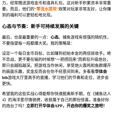
力，经常赠送游戏金币和道具礼包，这对新手积累资本非常重
要。而且，他们的
“零流水提现”
政策对玩家非常友好，让你赚
到的福利可以更轻松地兑现。
心态与节奏：新手可持续发展的关键
最后，也是最重要的一点：
心态
。捕鱼游戏有很强的随机性，
不要指望每一局都爆大奖。我的策略是：
设定一个每日金币目标，比如赚到初始本金的两倍就收手。绝
不恋战，更不要在输的时候想“一把捞回来”而疯狂升级炮台，
那只会越陷越深。把游戏当作休闲，享受炮火轰鸣和鱼群爆开
的画面乐趣，奖金反而会在你不经意间到来。多看看
华体会
hth
游戏大厅里高手的直播，学习他们的节奏和走位，进步会
更快。
希望我的这些实战心得能帮你快速脱离新手期，在《捕鱼达人
4》的海洋里尽情驰骋，收获属于自己的那份惊喜。准备好你
的炮台了吗？
立即打开华体会APP，开启你的爆奖之旅吧！