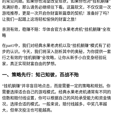
的常见问题。如果你也渴望改变现状，如果你也对“挂机躺赚”
充满好奇，那么请务必继续往下看。这篇软文，不仅仅是一次
游戏推荐，更是一次开启你财富新篇章的契机！准备好了吗？
让我们一起踏上这场轻松愉快的财富之旅！
亲测有效，稳赚不赔：华体会官方水果老虎机“挂机躺赚”全攻
略
在part1中，我们对经典水果老虎机以及“挂机躺赚”模式有了初
步的认识。今天，我们将深入剖析其中的奥秘，为你提供一套
行之有效的“挂机躺赚”全攻略，让你从新手小白变身经验玩
家，真正实现财富自由的梦想。
一、策略先行：知己知彼，百战不殆
“挂机躺赚”并非盲目地点击，而是需要一定的策略和规划。你
需要选择适合自己的游戏模式。经典水果老虎机通常有不同的
倍数和赔付线设置，你可以根据自己的风险承受能力和资金情
况，选择合适的模式。一般来说，赔付线越多，中奖几率越
大，但单次投注也可能越高。