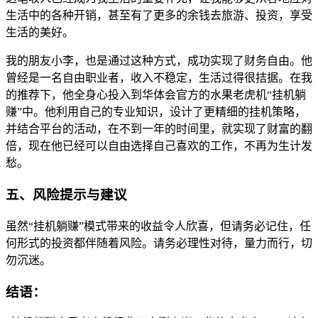
生活中的各种开销，甚至有了更多的余钱去旅游、投资，享受
生活的美好。
我的朋友小李，也是通过这种方式，成功实现了财务自由。他
曾经是一名自由职业者，收入不稳定，生活过得很拮据。在我
的推荐下，他全身心投入到华体会官方的水果老虎机“挂机躺
赚”中。他利用自己的专业知识，设计了更精细的挂机策略，
并结合平台的活动，在不到一年的时间里，就实现了财富的翻
倍，现在他已经可以自由选择自己喜欢的工作，不再为生计发
愁。
五、风险提示与建议
虽然“挂机躺赚”模式带来的收益令人欣喜，但请务必记住，任
何形式的投资都伴随着风险。请务必理性对待，量力而行，切
勿沉迷。
结语：