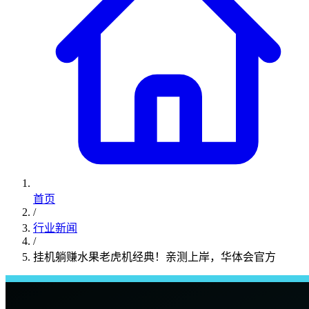
首页
/
行业新闻
/
挂机躺赚水果老虎机经典！亲测上岸，华体会官方