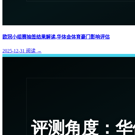
欧冠小组赛抽签结果解读,华体会体育豪门影响评估
2025-12-31
阅读
→