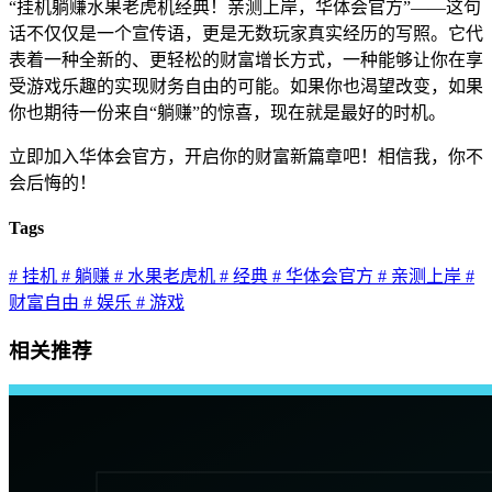
“挂机躺赚水果老虎机经典！亲测上岸，华体会官方”——这句
话不仅仅是一个宣传语，更是无数玩家真实经历的写照。它代
表着一种全新的、更轻松的财富增长方式，一种能够让你在享
受游戏乐趣的实现财务自由的可能。如果你也渴望改变，如果
你也期待一份来自“躺赚”的惊喜，现在就是最好的时机。
立即加入华体会官方，开启你的财富新篇章吧！相信我，你不
会后悔的！
Tags
# 挂机
# 躺赚
# 水果老虎机
# 经典
# 华体会官方
# 亲测上岸
#
财富自由
# 娱乐
# 游戏
相关推荐