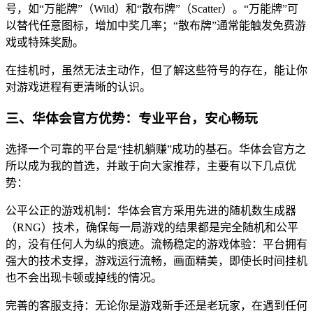
号，如“万能牌”（Wild）和“散布牌”（Scatter）。“万能牌”可
以替代任意图标，增加中奖几率；“散布牌”通常能触发免费游
戏或特殊奖励。
在挂机时，虽然无法主动作，但了解这些符号的存在，能让你
对游戏进程有更清晰的认识。
三、华体会官方优势：专业平台，安心畅玩
选择一个可靠的平台是“挂机躺赚”成功的基石。华体会官方之
所以成为我的首选，并敢于向大家推荐，主要有以下几点优
势：
公平公正的游戏机制：华体会官方采用先进的随机数生成器
（RNG）技术，确保每一局游戏的结果都是完全随机和公平
的，没有任何人为纵的痕迹。流畅稳定的游戏体验：平台拥有
强大的技术支撑，游戏运行流畅，画面精美，即使长时间挂机
也不会出现卡顿或掉线的情况。
完善的客服支持：无论你是游戏新手还是老玩家，在遇到任何