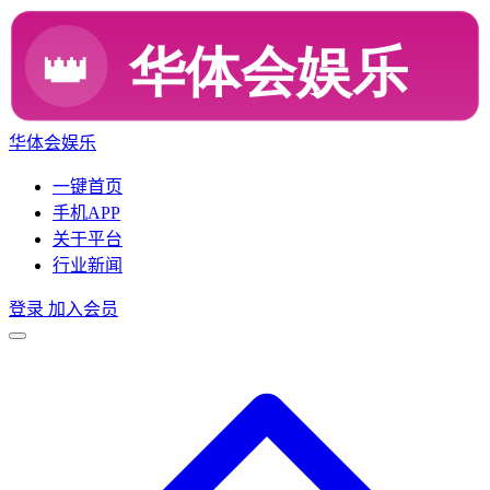
华体会娱乐
一键首页
手机APP
关于平台
行业新闻
登录
加入会员