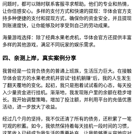
问题时，都可以随时联系客服寻求帮助。他们的专业和热情，
让你倍感安心。多样的支付方式和快速的提现：华体会官方支
持多种便捷的支付和提现方式，确保你的资金安全，并且提现
到账速度快，让你能够及时享受到自己的劳动成果。
海量游戏选择：除了经典水果老虎机，华体会官方还提供丰富
多样的其他游戏，满足不同玩家的娱乐需求。
四、亲测上岸，真实案例分享
我曾经是一位背负债务的普通上班族，生活压力巨大。在接触
华体会官方的水果老虎机并尝试“挂机躺赚”后，我的人生发生
了翻天覆地的变化。起初，我只是抱着试试看的心态，每天投
入少量资金进行挂机。渐渐地，我发现账户里的余额在稳步增
长。我开始调整策略，增加了投注额，并利用平台的充值优惠
活动，进一步放大了收益。
经过几个月的坚持，我不仅还清了所有的债务，还积累了一笔
可观的积蓄。如今，我依然保持着每天挂机一段时间的习惯，
这笔收入已经成为我生活的重要补充，让我能够更从容地应对