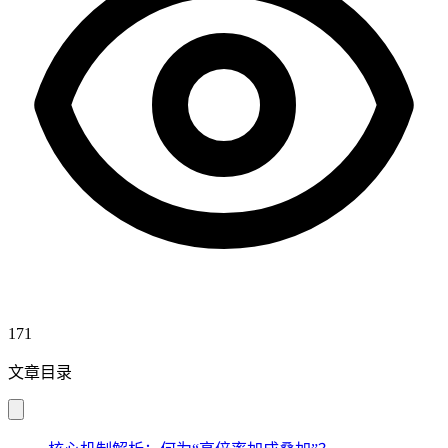
171
文章目录