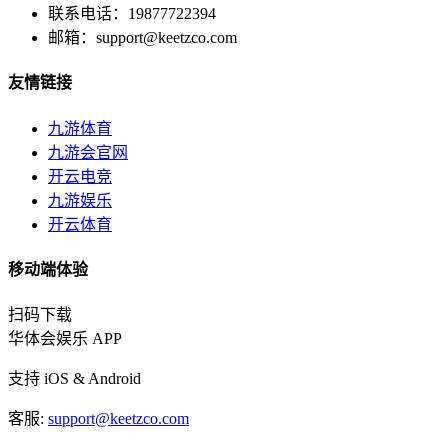
联系电话：19877722394
邮箱：
support@keetzco.com
友情链接
九游体育
九游会官网
开云电竞
九游娱乐
开云体育
移动端体验
扫码下载
华体会娱乐 APP
支持 iOS & Android
客服:
support@keetzco.com