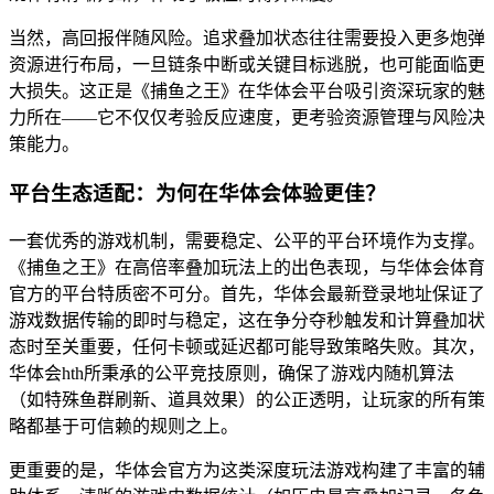
当然，高回报伴随风险。追求叠加状态往往需要投入更多炮弹
资源进行布局，一旦链条中断或关键目标逃脱，也可能面临更
大损失。这正是《捕鱼之王》在华体会平台吸引资深玩家的魅
力所在——它不仅仅考验反应速度，更考验资源管理与风险决
策能力。
平台生态适配：为何在华体会体验更佳？
一套优秀的游戏机制，需要稳定、公平的平台环境作为支撑。
《捕鱼之王》在高倍率叠加玩法上的出色表现，与华体会体育
官方的平台特质密不可分。首先，华体会最新登录地址保证了
游戏数据传输的即时与稳定，这在争分夺秒触发和计算叠加状
态时至关重要，任何卡顿或延迟都可能导致策略失败。其次，
华体会hth所秉承的公平竞技原则，确保了游戏内随机算法
（如特殊鱼群刷新、道具效果）的公正透明，让玩家的所有策
略都基于可信赖的规则之上。
更重要的是，华体会官方为这类深度玩法游戏构建了丰富的辅