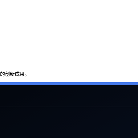
域的创新成果。