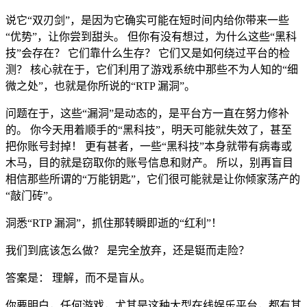
说它“双刃剑”，是因为它确实可能在短时间内给你带来一些
“优势”，让你尝到甜头。 但你有没有想过，为什么这些“黑科
技”会存在？ 它们靠什么生存？ 它们又是如何绕过平台的检
测？ 核心就在于，它们利用了游戏系统中那些不为人知的“细
微之处”，也就是你所说的“RTP 漏洞”。
问题在于，这些“漏洞”是动态的，是平台方一直在努力修补
的。 你今天用着顺手的“黑科技”，明天可能就失效了，甚至
把你账号封掉！ 更有甚者，一些“黑科技”本身就带有病毒或
木马，目的就是窃取你的账号信息和财产。 所以，别再盲目
相信那些所谓的“万能钥匙”，它们很可能就是让你倾家荡产的
“敲门砖”。
洞悉“RTP 漏洞”，抓住那转瞬即逝的“红利”！
我们到底该怎么做？ 是完全放弃，还是铤而走险？
答案是： 理解，而不是盲从。
你要明白，任何游戏，尤其是这种大型在线娱乐平台，都有其