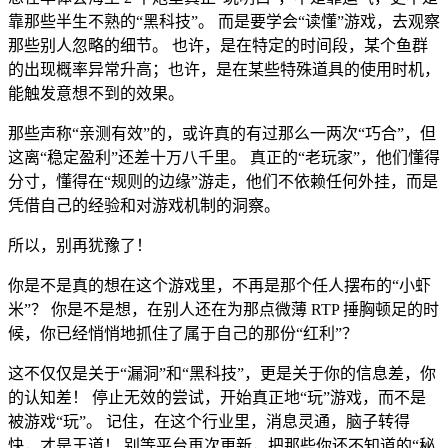
靠那些半生不熟的“黑科技”。 而是要学会“读懂”游戏，去观察
那些别人忽略的细节。 也许，是在特定的时间段，某个鱼群
的出现概率异常升高；也许，是在某些特殊道具的使用时机，
能触发意想不到的效果。
那些声称“亲测有效”的，或许真的有过那么一两次“巧合”，但
这离“稳定盈利”还差十万八千里。 真正的“老玩家”，他们懂得
分寸，懂得在“规则的边缘”游走，他们不依赖任何外挂，而是
凭借自己的经验和对游戏机制的洞察。
所以，别再犹豫了！
你是不是真的想在这个游戏里，不再是那个任人摆布的“小虾
米”？ 你是不是想，在别人还在为那点微薄 RTP 捶胸顿足的时
候，你已经悄悄地抓住了属于自己的那份“红利”？
这不仅仅是关于“漏洞”和“黑科技”，更是关于你的信息差，你
的认知差！ 停止无效的尝试，开始真正地“玩”游戏，而不是
被游戏“玩”。 记住，在这个行业里，消息灵通，脑子转得
快，才是王道！ 别等平台再次更新，把那些你还不知道的“秘