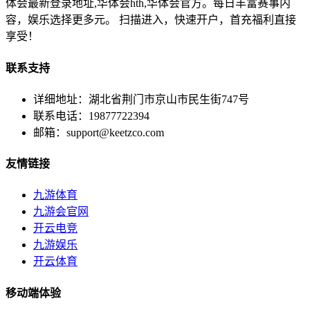
体会最新登录地址,华体会hth,华体会官方。每日丰富赛事内
容，娱乐选择更多元。 扫描进入，快速开户，首充福利直接
享受！
联系支持
详细地址：湖北省荆门市京山市民生街747号
联系电话：19877722394
邮箱：
support@keetzco.com
友情链接
九游体育
九游会官网
开云电竞
九游娱乐
开云体育
移动端体验