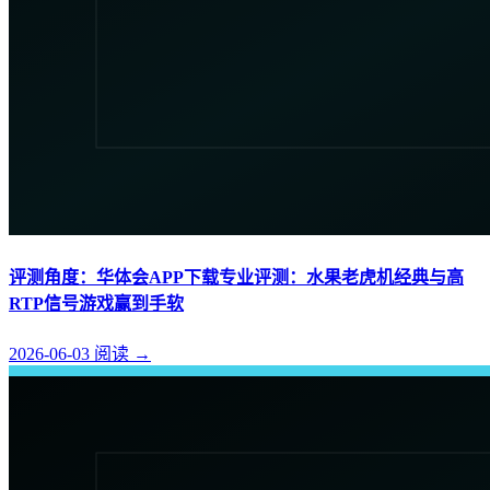
评测角度：华体会APP下载专业评测：水果老虎机经典与高
RTP信号游戏赢到手软
2026-06-03
阅读
→