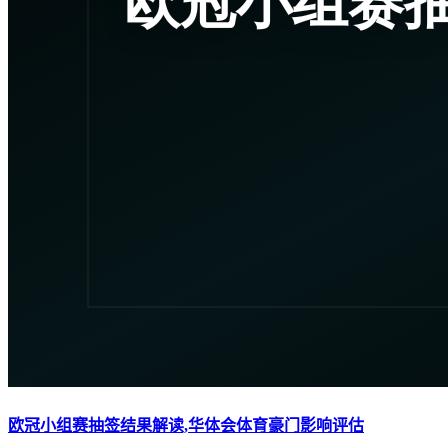
欧冠小组赛抽签结果解读,华体会体育豪门影响评估