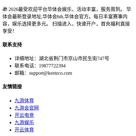
🎁 2026最受欢迎平台华体会娱乐，活动丰富，服务周到。 华
体会最新登录地址,华体会hth,华体会官方。每日丰富赛事内
容，娱乐选择更多元。 扫描进入，快速开户，首充福利直接
享受！
联系支持
详细地址：湖北省荆门市京山市民生街747号
联系电话：19877722394
邮箱：
support@keetzco.com
友情链接
九游体育
九游会官网
开云电竞
九游娱乐
开云体育