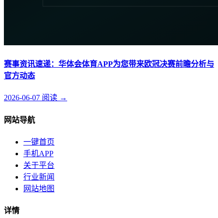
赛事资讯速递：华体会体育APP为您带来欧冠决赛前瞻分析与
官方动态
2026-06-07
阅读
→
网站导航
一键首页
手机APP
关于平台
行业新闻
网站地图
详情