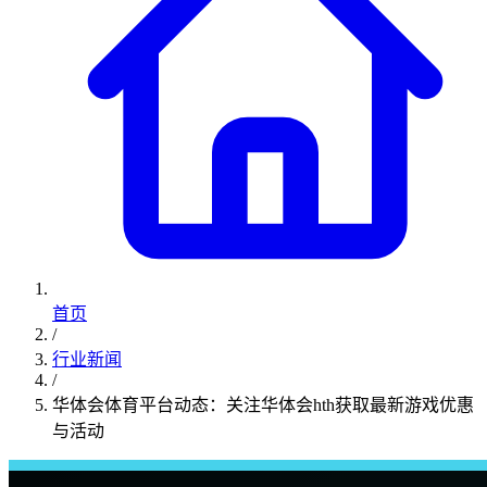
首页
/
行业新闻
/
华体会体育平台动态：关注华体会hth获取最新游戏优惠
与活动