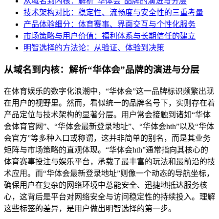
从域名到内核：解析“华体会”品牌的演进与分层
技术架构对比：稳定性、流畅度与安全性的三重考量
产品体验细分：体育赛事、界面交互与个性化服务
市场策略与用户价值：福利体系与长期信任的建立
明智选择的方法论：从验证、体验到决策
从域名到内核：解析“华体会”品牌的演进与分层
在体育娱乐的数字化浪潮中，“华体会”这一品牌标识频繁出现
在用户的视野里。然而，看似统一的品牌名号下，实则存在着
产品定位与技术架构的显著分层。用户常会接触到诸如“华体
会体育官网”、“华体会最新登录地址”、“华体会hth”以及“华体
会官方”等多种入口或称谓，这并非简单的别名，而是其业务
矩阵与市场策略的直观体现。“华体会hth”通常指向其核心的
体育赛事投注与娱乐平台，承载了最丰富的玩法和最前沿的技
术应用。而“华体会最新登录地址”则像一个动态的导航坐标，
确保用户在复杂的网络环境中总能安全、迅捷地抵达服务核
心，这背后是平台对网络安全与访问稳定性的持续投入。理解
这些标签的差异，是用户做出明智选择的第一步。