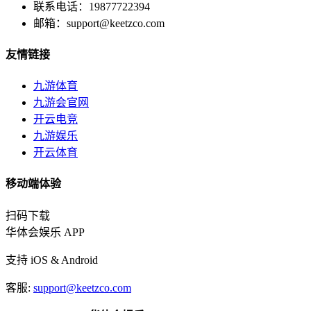
联系电话：19877722394
邮箱：
support@keetzco.com
友情链接
九游体育
九游会官网
开云电竞
九游娱乐
开云体育
移动端体验
扫码下载
华体会娱乐 APP
支持 iOS & Android
客服:
support@keetzco.com