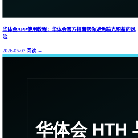
华体会APP使用教程：华体会官方指南帮你避免输光积蓄的风
险
2026-05-07
阅读
→