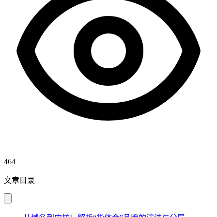
464
文章目录