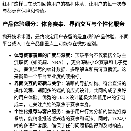
红利”这样旨在长期回馈用户的福利体系，让用户的每一次参
与都更有保障和价值。
产品体验细分：体育赛事、界面交互与个性化服务
抛开技术术语，最终决定用户去留的是直观的产品体验。不同
平台或入口在产品侧重点上可能存在微妙差别。
体育赛事覆盖的广度与深度：
顶级平台不仅囊括全球主
流联赛（如英超、NBA），更会深耕小众赛事和电子竞
技，提供详尽的统计数据、多路解说和高清直播流。这
是衡量一个平台专业度的硬指标。
界面交互的逻辑与美学：
清晰的导航结构、符合直觉的
操作流程、适配多终端的响应式设计，共同构成了良好
的用户体验。优秀的UI/UX设计能极大降低用户的学习
成本，让关注点始终聚焦于赛事本身。
个性化推荐与客户服务：
基于用户行为分析的智能推荐
系统，能精准推送感兴趣的赛事和玩法。同时，7x24小
时的多语种客服，确保了任何问题都能得到及时响应，